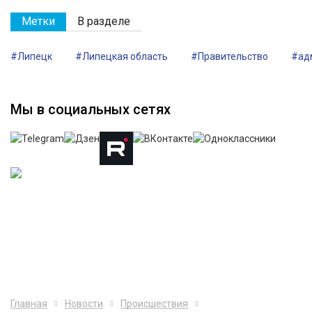
Метки
В разделе
#Липецк
#Липецкая область
#Правительство
#ад
Мы в социальных сетях
Главная
Новости
Происшествия