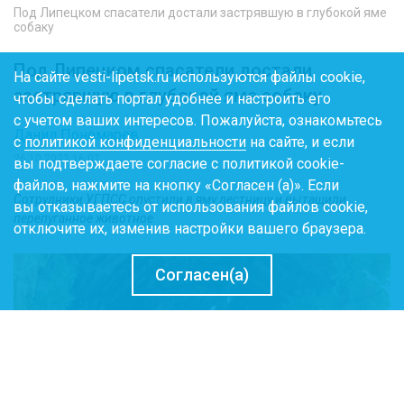
Под Липецком спасатели достали застрявшую в глубокой яме
собаку
Под Липецком спасатели достали
На сайте vesti-lipetsk.ru используются файлы cookie,
застрявшую в глубокой яме собаку
чтобы сделать портал удобнее и настроить его
с учетом ваших интересов. Пожалуйста, ознакомьтесь
Данил Пономарев
с
политикой конфиденциальности
на сайте, и если
26.10.2022 16:07
вы подтверждаете согласие с политикой cookie-
файлов, нажмите на кнопку «Согласен (а)». Если
Сотрудники УГПСС опустили в яму лестницу и вытащили
вы отказываетесь от использования файлов cookie,
перепуганное животное
отключите их, изменив настройки вашего браузера.
Согласен(а)