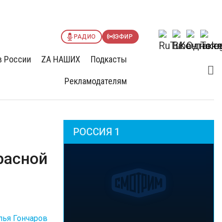
РАДИО
ЭФИР
в России
ZА НАШИХ
Подкасты
Рекламодателям
РОССИЯ 1
расной
лья Гончаров