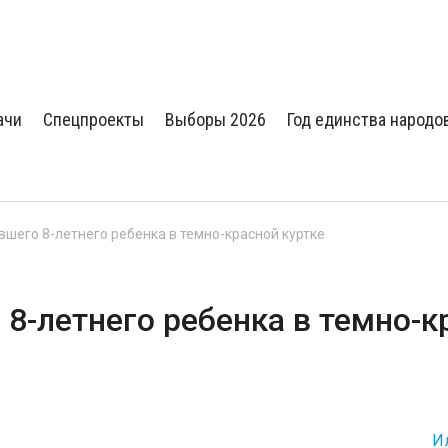
ачи
Спецпроекты
Выборы 2026
Год единства народо
шего 8-летнего ребенка в темно-красной куртке
8-летнего ребенка в темно-к
И