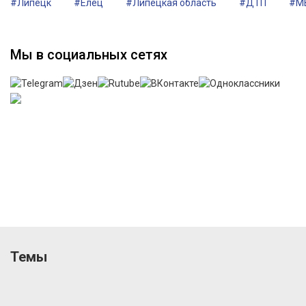
#Липецк
#Елец
#Липецкая область
#ДТП
#М
Мы в социальных сетях
Темы