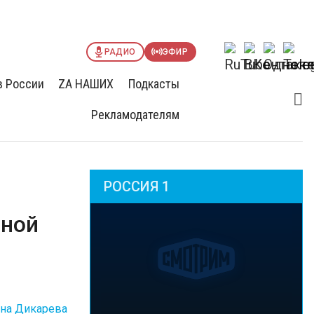
РАДИО
ЭФИР
в России
ZА НАШИХ
Подкасты
Рекламодателям
РОССИЯ 1
нной
на Дикарева