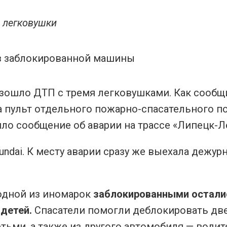
и легковушки
изошло ДТП с тремя легковушками. Как сообщ
а пульт отдельного пожарно-спасательного п
ло сообщение об аварии на трассе «Липецк-Л
undai. К месту аварии сразу же выехала дежур
одной из иномарок
заблокированными остали
детей.
Спасатели помогли деблокировать дв
ьми, а также из другого автомобиля — водит