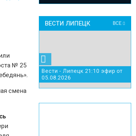
ВЕСТИ ЛИПЕЦК
ВСЕ
или
оста № 25
Вести - Липецк 21:10 эфир от
ебедянь».
05.08.2026
ная смена
сь
ери
еля.