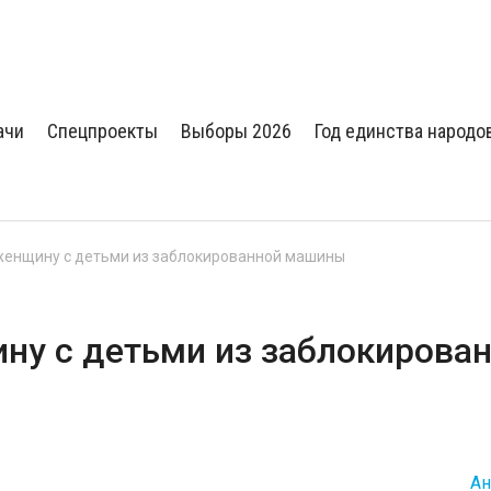
ачи
Спецпроекты
Выборы 2026
Год единства народо
женщину с детьми из заблокированной машины
ну с детьми из заблокирова
Ан