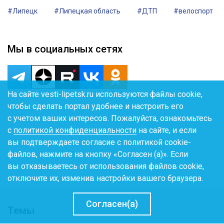
#Липецк
#Липецкая область
#ДТП
#велоспорт
Мы в социальных сетях
На сайте vesti-lipetsk.ru используются файлы cookie,
чтобы сделать портал удобнее и настроить его
с учетом ваших интересов. Пожалуйста, ознакомьтесь
с
политикой конфиденциальности
на сайте, и если
вы подтверждаете согласие с политикой cookie-
файлов, нажмите на кнопку «Согласен (а)». Если
вы отказываетесь от использования файлов cookie,
отключите их, изменив настройки вашего браузера.
Согласен(а)
Темы