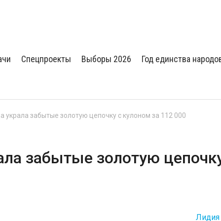
ачи
Спецпроекты
Выборы 2026
Год единства народо
 украла забытые золотую цепочку с кулоном за 112 000
ла забытые золотую цепочку
Лидия