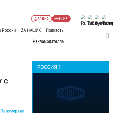
РАДИО
ЭФИР
в России
ZА НАШИХ
Подкасты
Рекламодателям
РОССИЯ 1
 с
 Пономарева