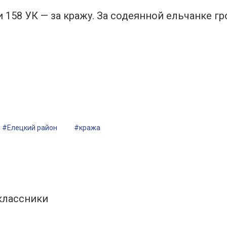
 158 УК — за кражу. За содеянной ельчанке гр
#Елецкий район
#кража