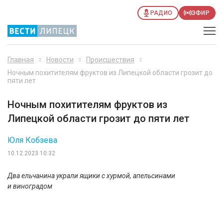
РАДИО
ЭФИР
Главная
Новости
Происшествия
Ночным похитителям фруктов из Липецкой области грозит до
пяти лет
Ночным похитителям фруктов из
Липецкой области грозит до пяти лет
Юля Кобзева
10.12.2023 10:32
Два ельчанина украли ящики с хурмой, апельсинами
и виноградом