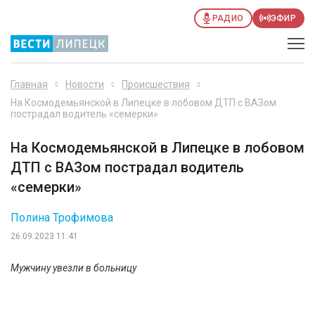
РАДИО
ЭФИР
Главная
Новости
Происшествия
На Космодемьянской в Липецке в лобовом ДТП с ВАЗом
пострадал водитель «семерки»
На Космодемьянской в Липецке в лобовом
ДТП с ВАЗом пострадал водитель
«семерки»
Полина Трофимова
26.09.2023 11:41
Мужчину увезли в больницу