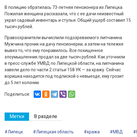
В полицию обратилась 73-летняя пенсионера из Липецка.
Пожилая женщина рассказала, что с ее дачи неизвестный
украл садовый инвентарь и стулья. Общий ущерб составил 15
тысяч рублей.
Правоохранители вычислили подозреваемого липчанина.
Мужчина проник на дачу пенсионерки, а затем на тележке
вывез то, что ему понравилось. Все похищенное
злоумышленник продал за две тысяч рублей. Как уточнили
в пресс-службе УМВД по Липецкой области, на липчанина
завели дело по части 2 статьи 158 УК — за кражу. Сейчас
воришка находится под подпиской о невыезде, ему грозит
до 5 лет колонии.
Поделиться:
Метки
В разделе
#Липецк
#Липецкая область
#кража
#МВД
#