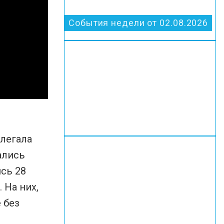
События недели от 02.08.2026
елегала
ались
сь 28
 На них,
 без