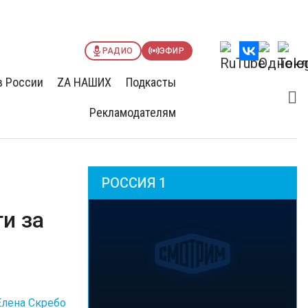
РАДИО
ЭФИР
в России
ZА НАШИХ
Подкасты
Рекламодателям
РОССИЯ 1
и за
Елена Скребо