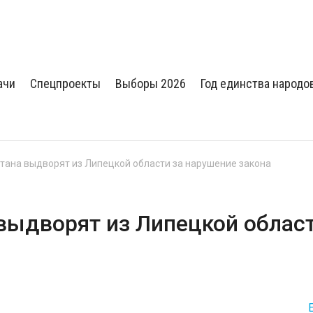
ачи
Спецпроекты
Выборы 2026
Год единства народо
тана выдворят из Липецкой области за нарушение закона
выдворят из Липецкой област