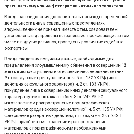
присылать ему новые фотографии интимного характера.
В ходе расследования дополнительных эпизодов преступной
деятельности вину в совершенных преступлениях
злоумышленник не признал. Вместе с тем, следователем
установлены и допрошены потерпевшие, проживающие, в том
числе и в других регионах, проведены различные судебные
экспертизы.
В ходе следствия получены данные, необходимые для
предъявления злоумышленнику обвинения в совершении
12
эпизодов
преступлений в отношении несовершеннолетних.
Это следующие преступления: по ч. 5 ст. 132 УК РФ (иные
действия сексуального характера), ч. 2 ст. 133 УК РФ:
понуждение лица к совершению иных действий сексуального
характера путем шантажа, п. «б» ч. 3 ст. 242 УК РФ:
изготовление и распространение порнографических
материалов среди несовершеннолетних", ч. 5 ст. 135 УК РФ:
совершение развратных действий, п.п. «а», «г» ч. 2 ст. 242.1
УК РФ: приобретение, хранение и распространение
материалов с порнографическими изображениями