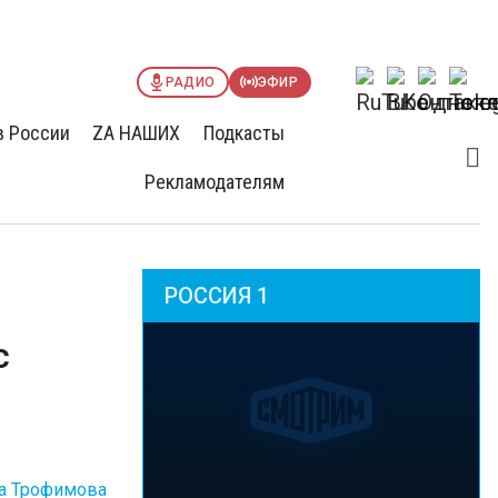
РАДИО
ЭФИР
в России
ZА НАШИХ
Подкасты
Рекламодателям
РОССИЯ 1
с
а Трофимова