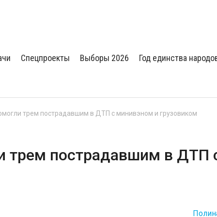
ачи
Спецпроекты
Выборы 2026
Год единства народо
омогли трем пострадавшим в ДТП с минивэном и грузовиком
и трем пострадавшим в ДТП 
Полин