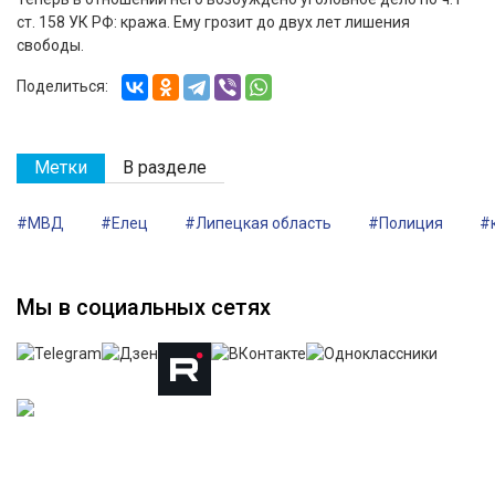
ст. 158 УК РФ: кража. Ему грозит до двух лет лишения
свободы.
Поделиться:
Метки
В разделе
#МВД
#Елец
#Липецкая область
#Полиция
#
Мы в социальных сетях