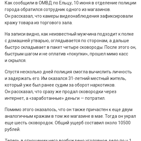
Как сообщили в ОМВД по Ельцу, 10 июня в отделение полиции
города обратился сотрудник одного из магазинов.
Он рассказал, что камеры видеонаблюдения зафиксировали
кражу товара из торгового зала.
На записи видно, как неизвестный мужчина подходит к полке
с домашней утварью, оглядывается по сторонам, а дальше
быстро складывает в пакет четыре сковороды. После этого он,
быстрым шагом и не оплатив «покупки», прошел мимо касс
и скрылся.
Спустя несколько дней полиция смогла вычислить личность
и задержать его. Им оказался 31-летний местный житель,
который уже был ранее судим за оборот наркотиков.
Он рассказал, что сразу же продал сковородки через
интернет, а «заработанные» деньги — потратил.
Помимо этого оказалось, что он также причастен к еще двум
аналогичным кражам в том же магазине в мае. Тогда он украл
еще шесть сковородок. Общий ущерб составил около 10500
рублей.
Теперь в отношении него возбуждено уголовное дело по ч.1