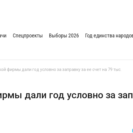
ачи
Спецпроекты
Выборы 2026
Год единства народо
ой фирмы дали год условно за заправку за ее счет на 79 тыс.
ирмы дали год условно за за