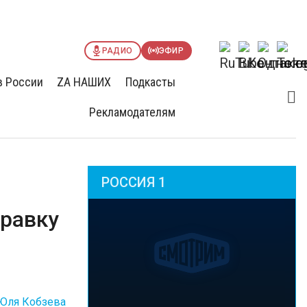
РАДИО
ЭФИР
в России
ZА НАШИХ
Подкасты
Рекламодателям
РОССИЯ 1
правку
Юля Кобзева