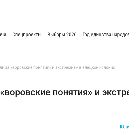
ачи
Спецпроекты
Выборы 2026
Год единства народо
ли за «воровские понятия» и экстремизм в елецкой колонии
 «воровские понятия» и экст
Юли