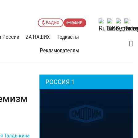
РАДИО
ЭФИР
в России
ZА НАШИХ
Подкасты
Рекламодателям
РОССИЯ 1
ремизм
я Талдыкина