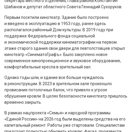
секретарь местного отделения, глава района Константин
Шабанов и депутат областного Совета Геннадий Сухоруков.
Первым посетили кинотеатр. Здание было построено
и введено в эксплуатацию в 1953 году, ранее здесь
располагался районный Дом культуры. В 2019 году при
поддержке Федерального фонда социальной
и экономической поддержки кинематографии на первом
этаже старого здания свои двери для левтолстовцев открыл
кинотеатр «СинематоГрафъ». Было закуплено новое
современное кинопроекционное и звуковое оборудование,
комфортабельные кресла в зрительный зал.
Однако годы шли, и здание все больше нуждалось
в реконструкции. В 2023 в зрительном зале произошло
провисание потолочных балок, что привело к угрозе
обрушения кровли. В целях безопасности кинотеатр пришлось
временно закрыть.
В рамках нацпроекта «Семья» и народной программы
«Единой России» на 2026 год были выделены средства на его
капитальный ремонт. Работы уже стартовали. Специалистам
предстоит полностью обновить кровлю, фасад, произвести