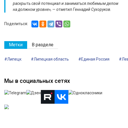
раскрыть свой потенциал и заниматься любимым делом
на должном уровне», — отметил Геннадий Сухоруков.
Поделиться:
Метки
В разделе
#Липецк
#Липецкая область
#Единая Россия
#Лев
Мы в социальных сетях