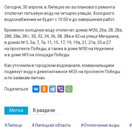
Сегодня, 30 апреля, в Липецке из-за планового ремонта
отключат питьевую воду на четырех улицах. Холодного
водоснабжения не будет с 10:00 и до завершения работ.
Временно холодную воду отключат домах №26, 26а, 28, 28а,
28б, 28в, 28 г, 30, 32, 34, 36, 38, 38а и 42 на улице Мичурина,
в домах № 5, 5а, 7, 7а, 11, 15, 17, 19, 19а, 21, 21в, 25 и 27
на проспекте Победы, а также в доме №30 на Неделина
и в доме №3 на площади Победы.
Как уточнили в городском водоканале, коммунальщики
подвезут воду к девятиэтажное №25 на проспекте Победы
и по заявкам липчан.
Поделиться:
Метки
В разделе
#Липецк
#Липецкая область
#Отключение воды
#