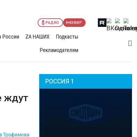
РАДИО
ЭФИР
в России
ZА НАШИХ
Подкасты
Рекламодателям
РОССИЯ 1
е ждут
а Трофимова