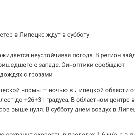
 ожидается неустойчивая погода. В регион зай
ришедшего с западе. Синоптики сообщают
дождях с грозами.
еской нормы — ночью в Липецкой области от
леет до +26+31 градуса. В областном центре 
усов выше нуля. В субботу днем воздух в Липе
 сохранит скорость в пределах 1-6 м/с, а в 