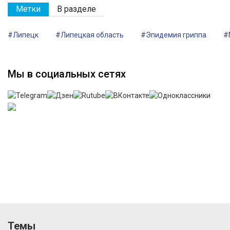
Метки
В разделе
#Липецк
#Липецкая область
#Эпидемия гриппа
#
Мы в социальных сетях
Темы