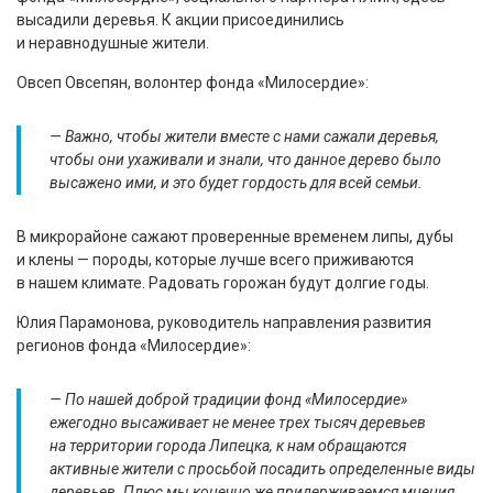
высадили деревья. К акции присоединились
и неравнодушные жители.
Овсеп Овсепян, волонтер фонда «Милосердие»:
— Важно, чтобы жители вместе с нами сажали деревья,
чтобы они ухаживали и знали, что данное дерево было
высажено ими, и это будет гордость для всей семьи.
В микрорайоне сажают проверенные временем липы, дубы
и клены — породы, которые лучше всего приживаются
в нашем климате. Радовать горожан будут долгие годы.
Юлия Парамонова, руководитель направления развития
регионов фонда «Милосердие»:
— По нашей доброй традиции фонд «Милосердие»
ежегодно высаживает не менее трех тысяч деревьев
на территории города Липецка, к нам обращаются
активные жители с просьбой посадить определенные виды
деревьев. Плюс мы конечно же придерживаемся мнения