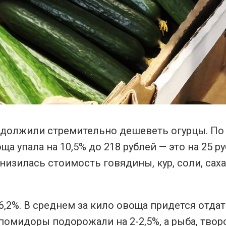
одолжили стремительно дешеветь огурцы. П
ща упала на 10,5% до 218 рублей — это на 25 р
низилась стоимость говядины, кур, соли, саха
6,2%. В среднем за кило овоща придется отдат
 помидоры подорожали на 2-2,5%, а рыба, твор