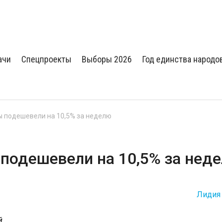
ачи
Спецпроекты
Выборы 2026
Год единства народо
ы подешевели на 10,5% за неделю
 подешевели на 10,5% за нед
Лидия
й