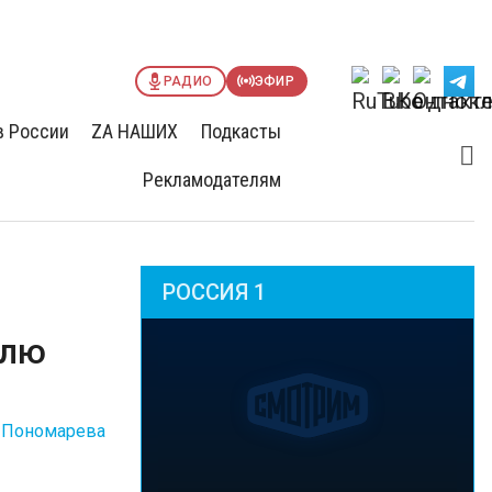
РАДИО
ЭФИР
в России
ZА НАШИХ
Подкасты
Рекламодателям
РОССИЯ 1
елю
 Пономарева