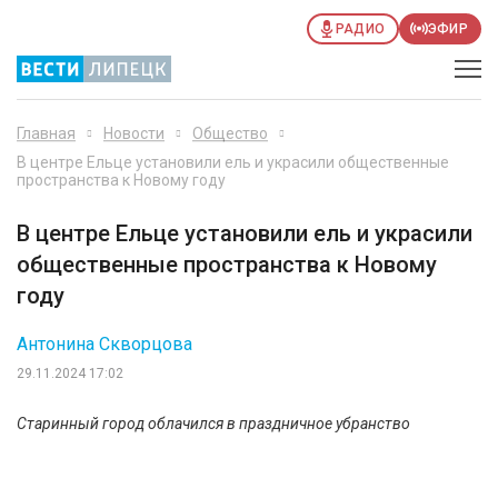
РАДИО
ЭФИР
Главная
Новости
Общество
В центре Ельце установили ель и украсили общественные
пространства к Новому году
В центре Ельце установили ель и украсили
общественные пространства к Новому
году
Антонина Скворцова
29.11.2024 17:02
Старинный город облачился в праздничное убранство