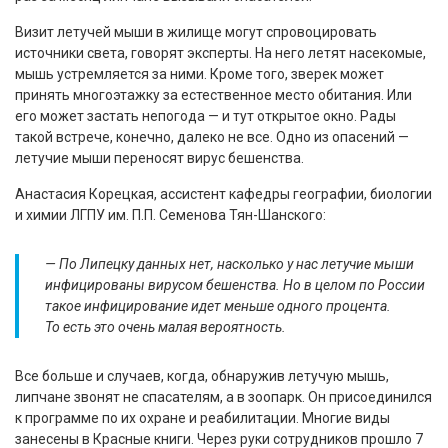
Визит летучей мыши в жилище могут спровоцировать
источники света, говорят эксперты. На него летят насекомые,
мышь устремляется за ними. Кроме того, зверек может
принять многоэтажку за естественное место обитания. Или
его может застать непогода — и тут открытое окно. Рады
такой встрече, конечно, далеко не все. Одно из опасений —
летучие мыши переносят вирус бешенства.
Анастасия Корецкая, ассистент кафедры географии, биологии
и химии ЛГПУ им. П.П. Семенова Тян-Шанского:
— По Липецку данных нет, насколько у нас летучие мыши
инфицированы вирусом бешенства. Но в целом по России
такое инфицирование идет меньше одного процента.
То есть это очень малая вероятность.
Все больше и случаев, когда, обнаружив летучую мышь,
липчане звонят не спасателям, а в зоопарк. Он присоединился
к программе по их охране и реабилитации. Многие виды
занесены в Красные книги. Через руки сотрудников прошло 7