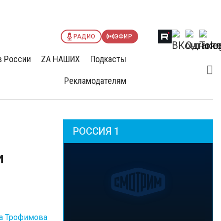
РАДИО
ЭФИР
в России
ZА НАШИХ
Подкасты
Рекламодателям
РОССИЯ 1
и
а Трофимова