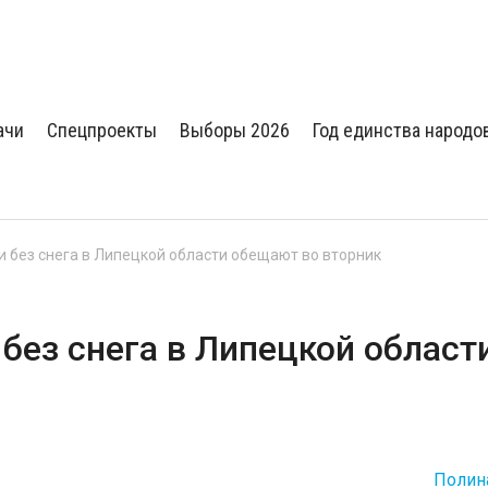
ачи
Спецпроекты
Выборы 2026
Год единства народо
 и без снега в Липецкой области обещают во вторник
 без снега в Липецкой област
Полин