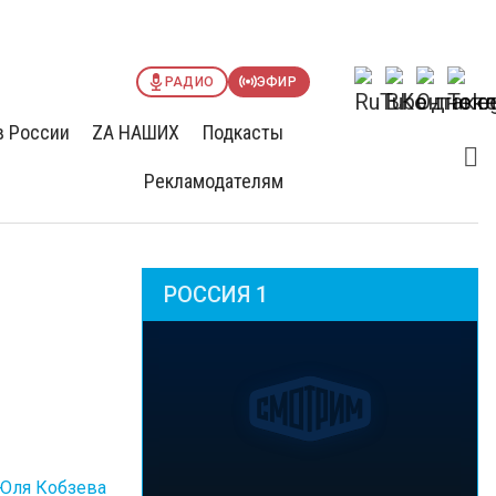
РАДИО
ЭФИР
в России
ZА НАШИХ
Подкасты
Рекламодателям
РОССИЯ 1
Юля Кобзева