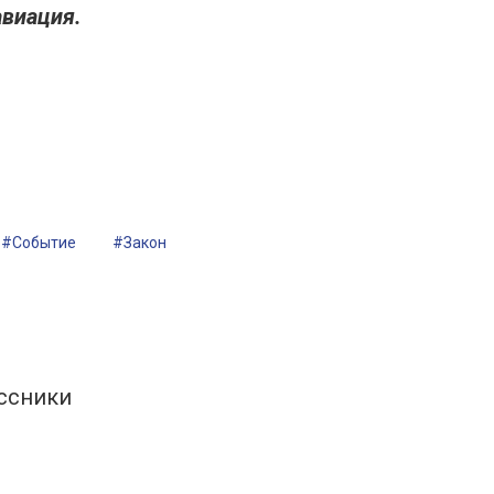
авиация.
#Событие
#Закон