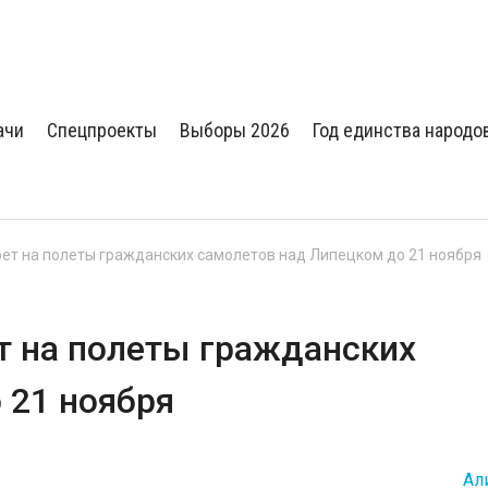
ачи
Спецпроекты
Выборы 2026
Год единства народо
ет на полеты гражданских самолетов над Липецком до 21 ноября
т на полеты гражданских
 21 ноября
Ал