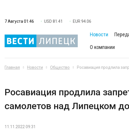
7 Августа 01:46
USD 81.41
EUR 94.06
Новости
Перед
О компании
Главная
Новости
Общество
Росавиация продлила запр
Росавиация продлила запре
самолетов над Липецком до
11.11.2022 09:31