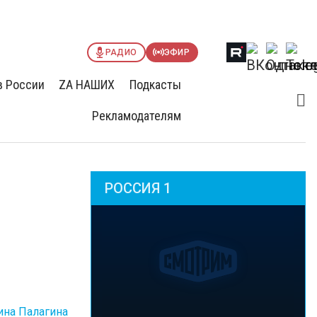
РАДИО
ЭФИР
в России
ZА НАШИХ
Подкасты
Рекламодателям
РОССИЯ 1
ина Палагина