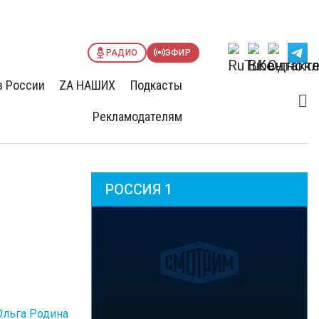
РАДИО
ЭФИР
в России
ZА НАШИХ
Подкасты
Рекламодателям
РОССИЯ 1
Ольга Родина