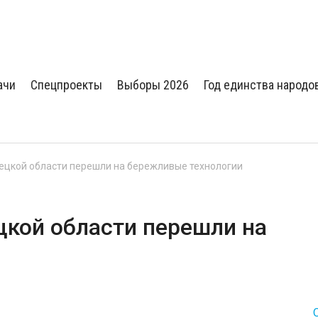
ачи
Спецпроекты
Выборы 2026
Год единства народо
ецкой области перешли на бережливые технологии
цкой области перешли на