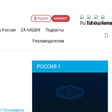
РАДИО
ЭФИР
в России
ZА НАШИХ
Подкасты
Рекламодателям
РОССИЯ 1
л Пономарев