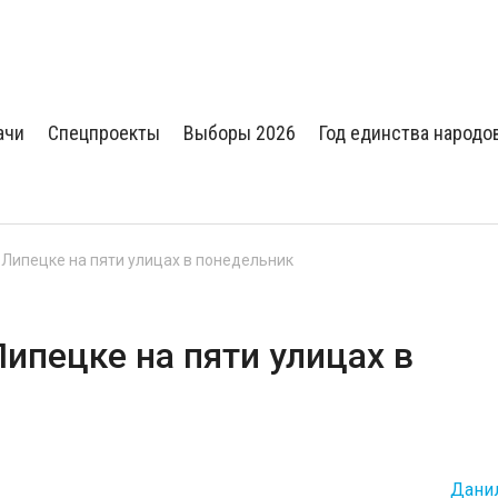
ачи
Спецпроекты
Выборы 2026
Год единства народо
 Липецке на пяти улицах в понедельник
ипецке на пяти улицах в
Дани