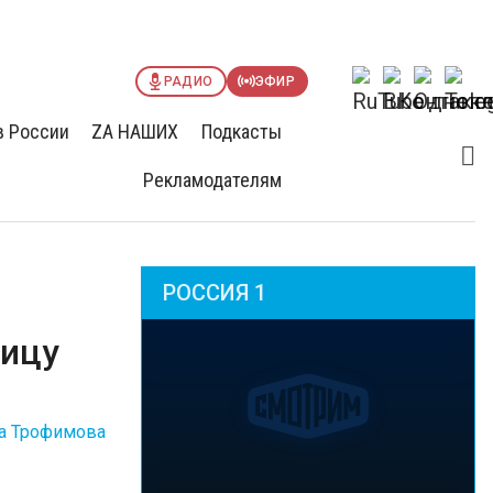
РАДИО
ЭФИР
в России
ZА НАШИХ
Подкасты
Рекламодателям
РОССИЯ 1
ницу
а Трофимова