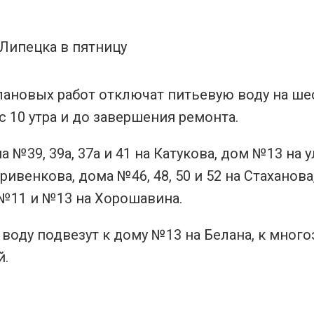
 плановых работ отключат питьевую воду на ше
с 10 утра и до завершения ремонта.
№39, 39а, 37а и 41 на Катукова, дом №13 на 
ривенкова, дома №46, 48, 50 и 52 на Стаханова
а №11 и №13 на Хорошавина.
 воду подвезут к дому №13 на Белана, к мног
й.