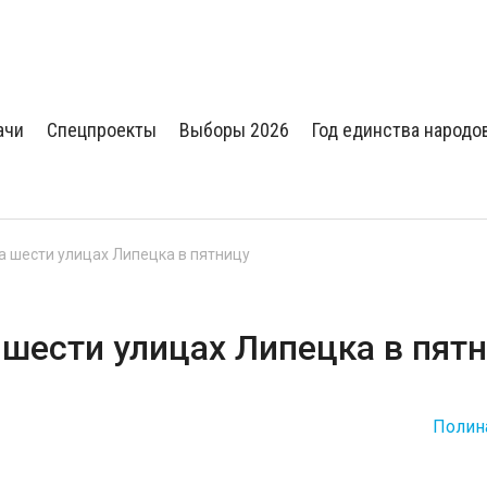
ачи
Спецпроекты
Выборы 2026
Год единства народо
а шести улицах Липецка в пятницу
 шести улицах Липецка в пят
Полин