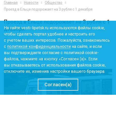
Главная
Новости
Общество
Проезд в Ельце подорожает на 3 рубля с 1 декабря
Проезд в Ельце подорожает на 3 рубля с 1
На сайте vesti-lipetsk.ru используются файлы cookie,
декабря
чтобы сделать портал удобнее и настроить его
Полина Трофимова
с учетом ваших интересов. Пожалуйста, ознакомьтесь
с
политикой конфиденциальности
на сайте, и если
13.11.2023 11:54
вы подтверждаете согласие с политикой cookie-
файлов, нажмите на кнопку «Согласен (а)». Если
Ранее стоимость билета составляла 23 и 28 рублей
вы отказываетесь от использования файлов cookie,
отключите их, изменив настройки вашего браузера.
Согласен(а)