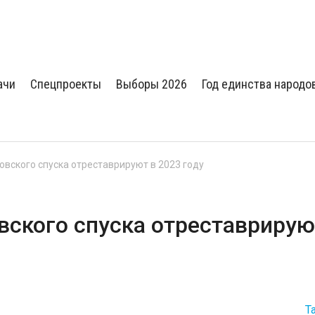
ачи
Спецпроекты
Выборы 2026
Год единства народо
овского спуска отреставрируют в 2023 году
вского спуска отреставрирую
Т