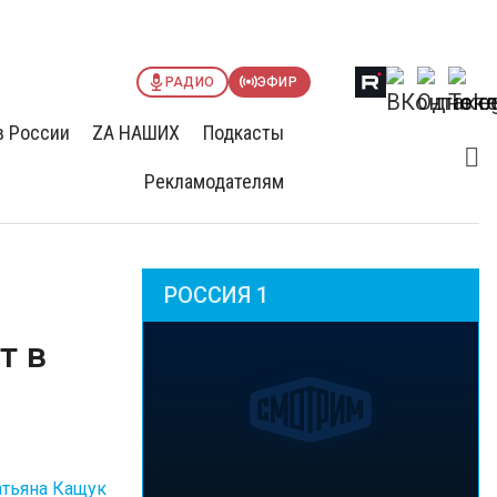
РАДИО
ЭФИР
в России
ZА НАШИХ
Подкасты
Рекламодателям
РОССИЯ 1
т в
атьяна Кащук