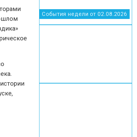
кторами
События недели от 02.08.2026
рошлом
здика»
орическое
во
ека.
 истории
ске,