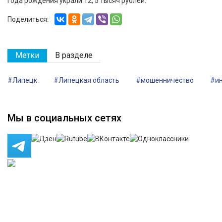
года рождения украли 12, 5 тысяч рублей.
Поделиться:
Метки
В разделе
#Липецк
#Липецкая область
#мошенничество
#ин
Мы в социальных сетях