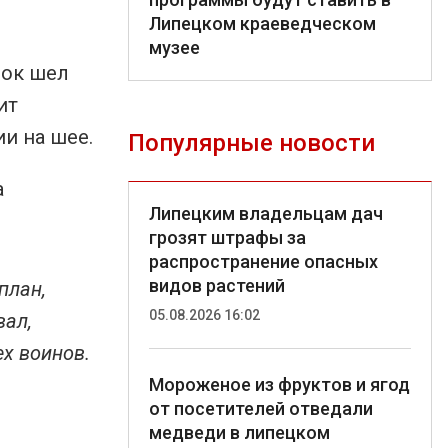
Липецком краеведческом
музее
лок шел
ит
ии на шее.
Популярные новости
а
Липецким владельцам дач
грозят штрафы за
распространение опасных
видов растений
план,
05.08.2026 16:02
вал,
ех воинов.
Мороженое из фруктов и ягод
от посетителей отведали
медведи в липецком