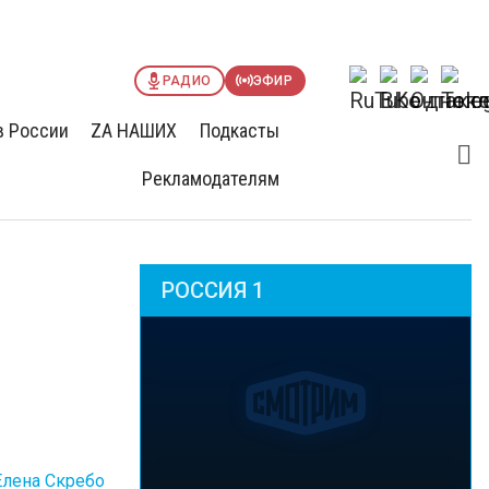
РАДИО
ЭФИР
в России
ZА НАШИХ
Подкасты
Рекламодателям
РОССИЯ 1
Елена Скребо