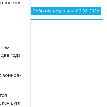
полняется
События недели от 02.08.2026
ьцем
 два года
х воинов-
тся
ская дуга