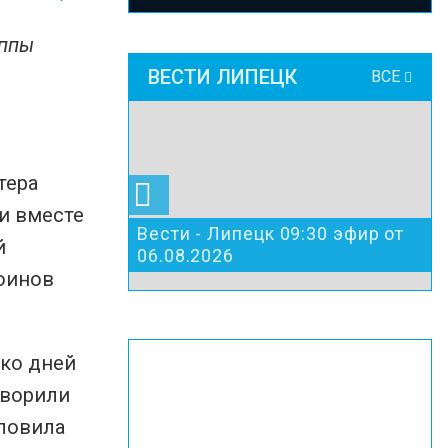
уппы
ВЕСТИ ЛИПЕЦК
ВСЕ
тера
и вместе
Вести - Липецк 09:30 эфир от
й
06.08.2026
воинов
ько дней
оворили
 ловила