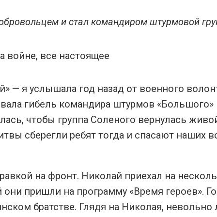
добровольцем и стал командиром штурмовой гр
» — я услышала год назад от военного волон
ивала гибель командира штурмов «Большого» 
ась, чтобы группа Соленого вернулась живо
литвы сберегли ребят тогда и спасают наших 
равкой на фронт. Николай приехал на нескол
ой они пришли на программу «Время героев». Г
оинском братстве. Глядя на Николая, невольно