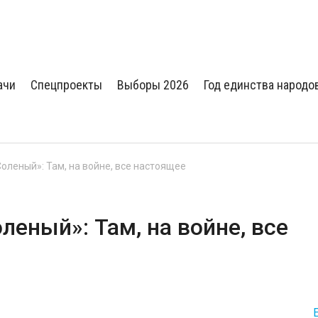
ачи
Спецпроекты
Выборы 2026
Год единства народо
оленый»: Там, на войне, все настоящее
еный»: Там, на войне, все