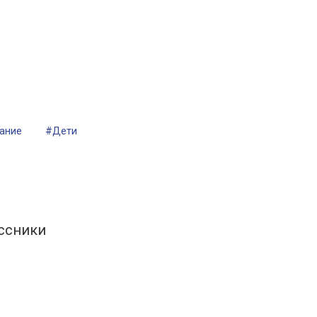
ание
#Дети