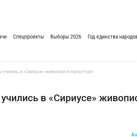
ачи
Спецпроекты
Выборы 2026
Год единства народо
учились в «Сириусе» живописи и скульптуре
чились в «Сириусе» живопи
Ан