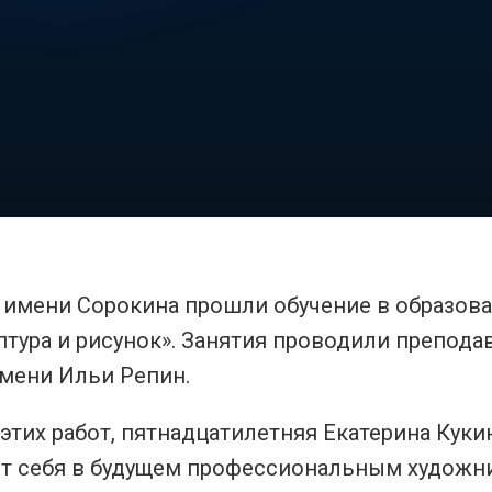
имени Сорокина прошли обучение в образов
птура и рисунок». Занятия проводили препода
имени Ильи Репин.
тих работ, пятнадцатилетняя Екатерина Кукин
ит себя в будущем профессиональным художн