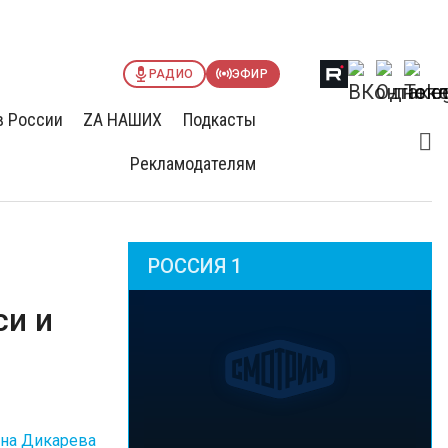
РАДИО
ЭФИР
в России
ZА НАШИХ
Подкасты
Рекламодателям
РОССИЯ 1
си и
на Дикарева