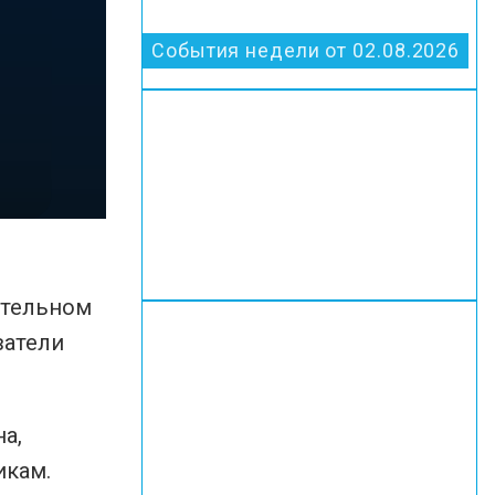
События недели от 02.08.2026
ательном
ватели
а,
икам.