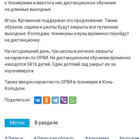
к техникумам и ввести в них дистанционное обучение
на длинные выходные.
Игорь Артамонов поддержал это предложение. Таким
образом, садики и школы будут закрыты все путинские
выходные. Колледжи, техникумы и вузы временно перейдут
на дистанционку.
На сегодняшний день, три школы в регионе закрыты
на карантин по ОРВИ. На дистанционном обучении временно
находятся 5816 детей. Один детский сад закрыт из-за
коронавируса.
Также введен карантин по ОРВИ в техникуме в Конь-
Колодезе.
Поделиться:
Метки
В разделе
#Липецк
#Липецкая область
#эпидемии
#коронав