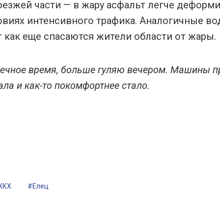
оезжей части — в жару асфальт легче деформи
овиях интенсивного трафика. Аналогичные в
т как еще спасаются жители области от жары.
нечное время, больше гуляю вечером. Машины 
ла и как-то покомфортнее стало.
ЖКХ
#Елец