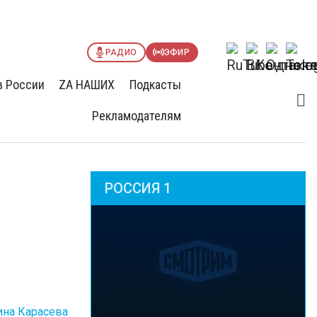
РАДИО
ЭФИР
в России
ZА НАШИХ
Подкасты
Рекламодателям
РОССИЯ 1
ина Карасева