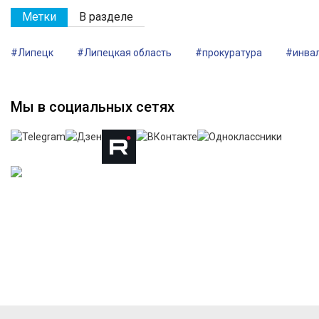
Метки
В разделе
#Липецк
#Липецкая область
#прокуратура
#инва
Мы в социальных сетях