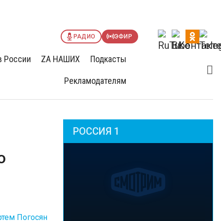
РАДИО
ЭФИР
в России
ZА НАШИХ
Подкасты
Рекламодателям
РОССИЯ 1
о
ртем Погосян