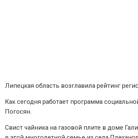
Липецкая область возглавила рейтинг реги
Как сегодня работает программа социально
Погосян.
Свист чайника на газовой плите в доме Гал
в этой многодетной семье из села Плехано