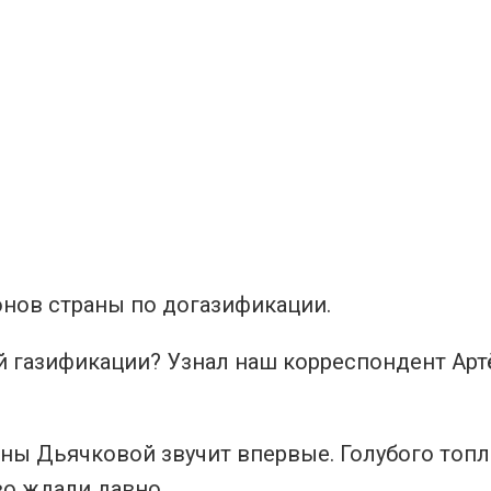
онов страны по догазификации.
й газификации? Узнал наш корреспондент Ар
ины Дьячковой звучит впервые. Голубого топ
во ждали давно.