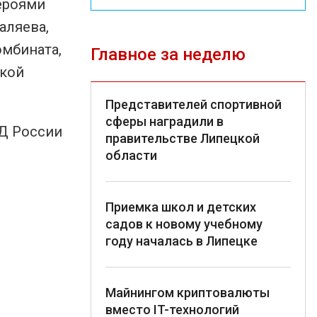
ероями
аляева,
омбината,
Главное за неделю
цкой
Представителей спортивной
сферы наградили в
Д России
правительстве Липецкой
области
Приемка школ и детских
садов к новому учебному
году началась в Липецке
Майнингом криптовалюты
вместо IT-технологий