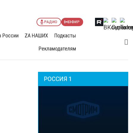
РАДИО
ЭФИР
в России
ZА НАШИХ
Подкасты
Рекламодателям
РОССИЯ 1