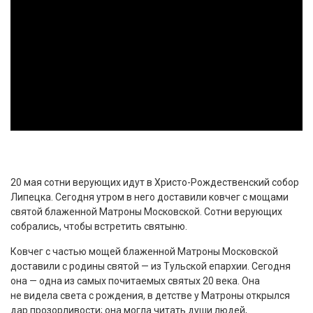
20 мая сотни верующих идут в Христо-Рождественский собор
Липецка. Сегодня утром в него доставили ковчег с мощами
святой блаженной Матроны Московской. Сотни верующих
собрались, чтобы встретить святыню.
Ковчег с частью мощей блаженной Матроны Московской
доставили с родины святой — из Тульской епархии. Сегодня
она — одна из самых почитаемых святых 20 века. Она
не видела света с рождения, в детстве у Матроны открылся
дар прозорливости; она могла читать души людей,