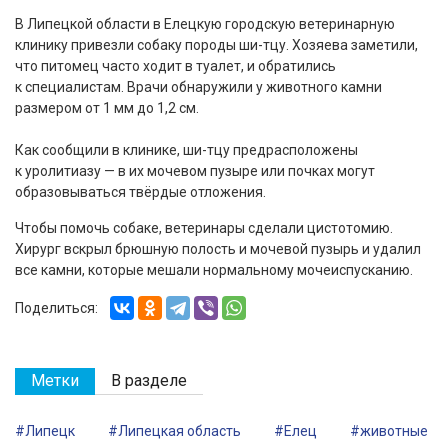
В Липецкой области в Елецкую городскую ветеринарную
клинику привезли собаку породы ши-тцу. Хозяева заметили,
что питомец часто ходит в туалет, и обратились
к специалистам. Врачи обнаружили у животного камни
размером от 1 мм до 1,2 см.
Как сообщили в клинике, ши-тцу предрасположены
к уролитиазу — в их мочевом пузыре или почках могут
образовываться твёрдые отложения.
Чтобы помочь собаке, ветеринары сделали цистотомию.
Хирург вскрыл брюшную полость и мочевой пузырь и удалил
все камни, которые мешали нормальному мочеиспусканию.
Поделиться:
Метки
В разделе
#Липецк
#Липецкая область
#Елец
#животные