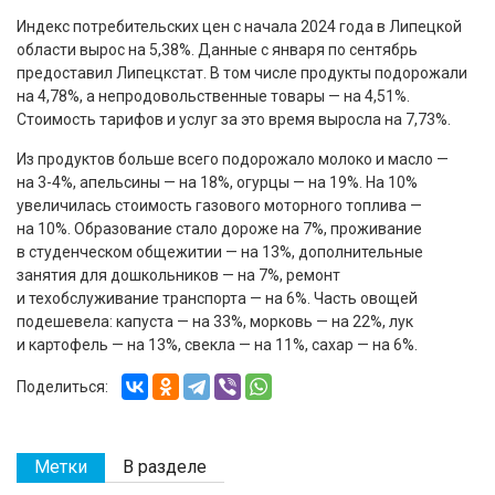
Индекс потребительских цен с начала 2024 года в Липецкой
области вырос на 5,38%. Данные с января по сентябрь
предоставил Липецкстат. В том числе продукты подорожали
на 4,78%, а непродовольственные товары — на 4,51%.
Стоимость тарифов и услуг за это время выросла на 7,73%.
Из продуктов больше всего подорожало молоко и масло —
на 3-4%, апельсины — на 18%, огурцы — на 19%. На 10%
увеличилась стоимость газового моторного топлива —
на 10%. Образование стало дороже на 7%, проживание
в студенческом общежитии — на 13%, дополнительные
занятия для дошкольников — на 7%, ремонт
и техобслуживание транспорта — на 6%. Часть овощей
подешевела: капуста — на 33%, морковь — на 22%, лук
и картофель — на 13%, свекла — на 11%, сахар — на 6%.
Поделиться:
Метки
В разделе