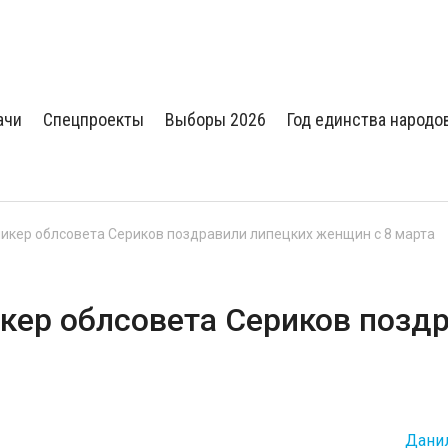
ачи
Спецпроекты
Выборы 2026
Год единства народо
пикер облсовета Сериков поздравили липецких женщин с 8 марта
икер облсовета Сериков позд
Дани