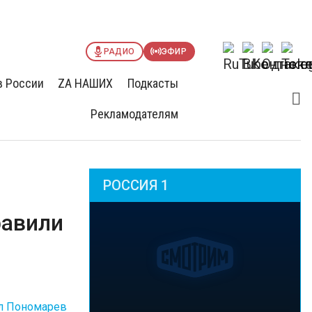
РАДИО
ЭФИР
в России
ZА НАШИХ
Подкасты
Рекламодателям
РОССИЯ 1
равили
л Пономарев