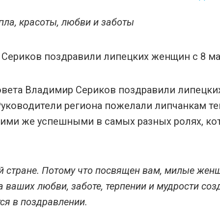
пла, красоты, любви и заботы
совета Владимир Сериков поздравили липецк
уководители региона пожелали липчанкам те
кими же успешными в самых разных ролях, к
й стране. Потому что посвящен вам, милые жен
а ваших любви, заботе, терпении и мудрости соз
тся в поздравлении.