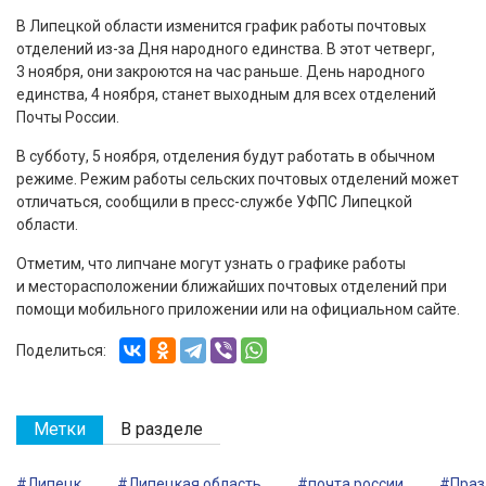
В Липецкой области изменится график работы почтовых
отделений из-за Дня народного единства. В этот четверг,
3 ноября, они закроются на час раньше. День народного
единства, 4 ноября, станет выходным для всех отделений
Почты России.
В субботу, 5 ноября, отделения будут работать в обычном
режиме. Режим работы сельских почтовых отделений может
отличаться, сообщили в пресс-службе УФПС Липецкой
области.
Отметим, что липчане могут узнать о графике работы
и месторасположении ближайших почтовых отделений при
помощи мобильного приложении или на официальном сайте.
Поделиться:
Метки
В разделе
#Липецк
#Липецкая область
#почта россии
#Праз