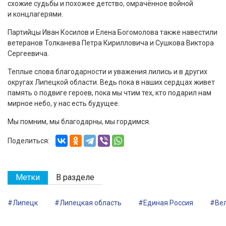
схожие судьбы и похожее детство, омрачённое войной
и концлагерями.
Партийцы Иван Косилов и Елена Богомолова также навестили
ветеранов Толканева Петра Кирилловича и Сушкова Виктора
Сергеевича.
Теплые слова благодарности и уважения лились и в других
округах Липецкой области. Ведь пока в наших сердцах живет
память о подвиге героев, пока мы чтим тех, кто подарил нам
мирное небо, у нас есть будущее.
Мы помним, мы благодарны, мы гордимся.
Поделиться:
Метки
В разделе
#Липецк
#Липецкая область
#Единая Россия
#Вел