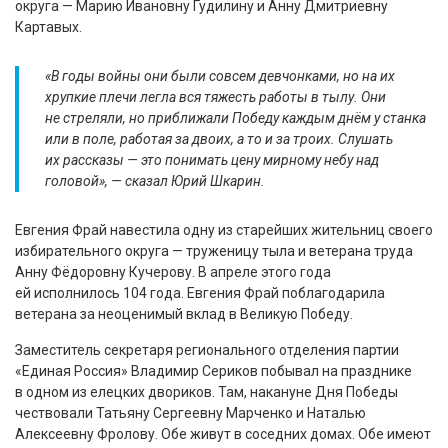
округа — Марию Ивановну Гудилину и Анну Дмитриевну
Картавых.
«В годы войны они были совсем девчонками, но на их
хрупкие плечи легла вся тяжесть работы в тылу. Они
не стреляли, но приближали Победу каждым днём у станка
или в поле, работая за двоих, а то и за троих. Слушать
их рассказы — это понимать цену мирному небу над
головой», — сказал Юрий Шкарин.
Евгения Фрай навестила одну из старейших жительниц своего
избирательного округа — труженицу тыла и ветерана труда
Анну Фёдоровну Кучерову. В апреле этого года
ей исполнилось 104 года. Евгения Фрай поблагодарила
ветерана за неоценимый вклад в Великую Победу.
Заместитель секретаря регионального отделения партии
«Единая Россия» Владимир Сериков побывал на празднике
в одном из елецких двориков. Там, накануне Дня Победы
чествовали Татьяну Сергеевну Марченко и Наталью
Алексеевну Фролову. Обе живут в соседних домах. Обе имеют