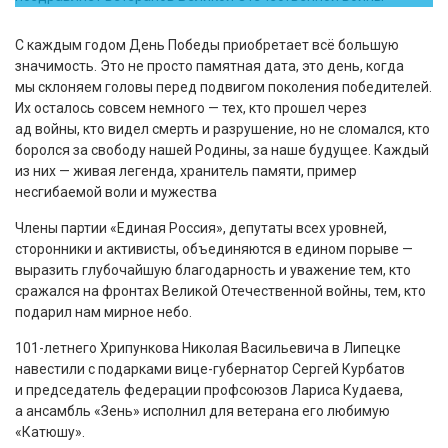
С каждым годом День Победы приобретает всё большую
значимость. Это не просто памятная дата, это день, когда
мы склоняем головы перед подвигом поколения победителей.
Их осталось совсем немного — тех, кто прошел через
ад войны, кто видел смерть и разрушение, но не сломался, кто
боролся за свободу нашей Родины, за наше будущее. Каждый
из них — живая легенда, хранитель памяти, пример
несгибаемой воли и мужества
Члены партии «Единая Россия», депутаты всех уровней,
сторонники и активисты, объединяются в едином порыве —
выразить глубочайшую благодарность и уважение тем, кто
сражался на фронтах Великой Отечественной войны, тем, кто
подарил нам мирное небо.
101-летнего Хрипункова Николая Васильевича в Липецке
навестили с подарками вице-губернатор Сергей Курбатов
и председатель федерации профсоюзов Лариса Кудаева,
а ансамбль «Зень» исполнил для ветерана его любимую
«Катюшу».