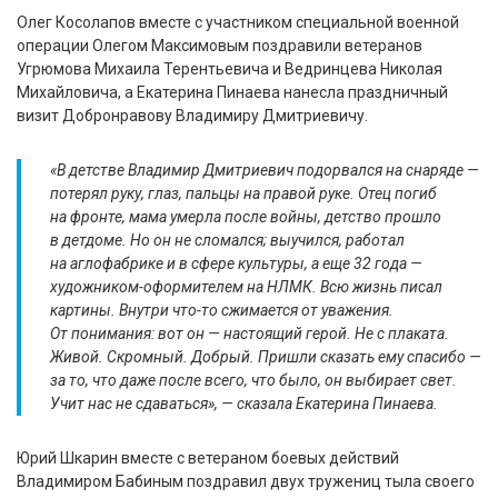
Олег Косолапов вместе с участником специальной военной
операции Олегом Максимовым поздравили ветеранов
Угрюмова Михаила Терентьевича и Ведринцева Николая
Михайловича, а Екатерина Пинаева нанесла праздничный
визит Добронравову Владимиру Дмитриевичу.
«В детстве Владимир Дмитриевич подорвался на снаряде —
потерял руку, глаз, пальцы на правой руке. Отец погиб
на фронте, мама умерла после войны, детство прошло
в детдоме. Но он не сломался; выучился, работал
на аглофабрике и в сфере культуры, а еще 32 года —
художником-оформителем на НЛМК. Всю жизнь писал
картины. Внутри что-то сжимается от уважения.
От понимания: вот он — настоящий герой. Не с плаката.
Живой. Скромный. Добрый. Пришли сказать ему спасибо —
за то, что даже после всего, что было, он выбирает свет.
Учит нас не сдаваться», — сказала Екатерина Пинаева.
Юрий Шкарин вместе с ветераном боевых действий
Владимиром Бабиным поздравил двух тружениц тыла своего