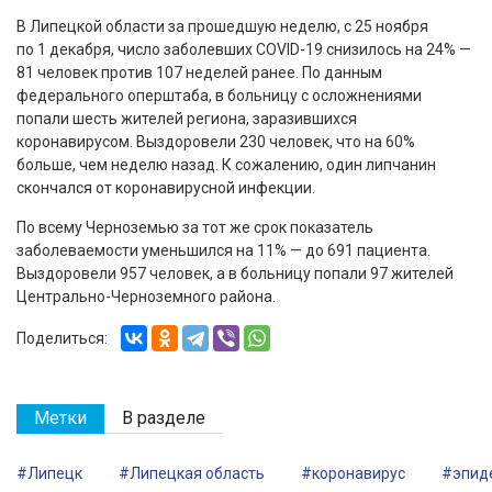
В Липецкой области за прошедшую неделю, с 25 ноября
по 1 декабря, число заболевших COVID-19 снизилось на 24% —
81 человек против 107 неделей ранее. По данным
федерального оперштаба, в больницу с осложнениями
попали шесть жителей региона, заразившихся
коронавирусом. Выздоровели 230 человек, что на 60%
больше, чем неделю назад. К сожалению, один липчанин
скончался от коронавирусной инфекции.
По всему Черноземью за тот же срок показатель
заболеваемости уменьшился на 11% — до 691 пациента.
Выздоровели 957 человек, а в больницу попали 97 жителей
Центрально-Черноземного района.
Поделиться:
Метки
В разделе
#Липецк
#Липецкая область
#коронавирус
#эпид