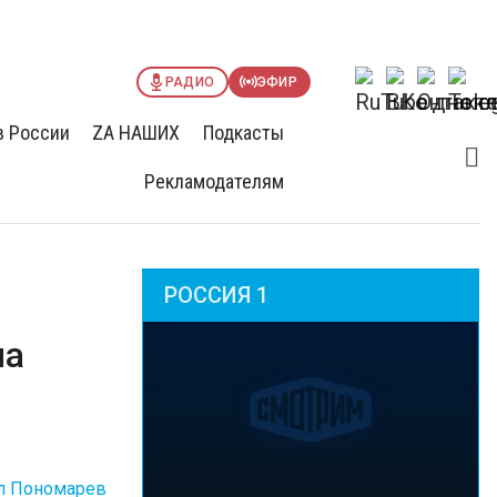
РАДИО
ЭФИР
в России
ZА НАШИХ
Подкасты
Рекламодателям
РОССИЯ 1
на
л Пономарев