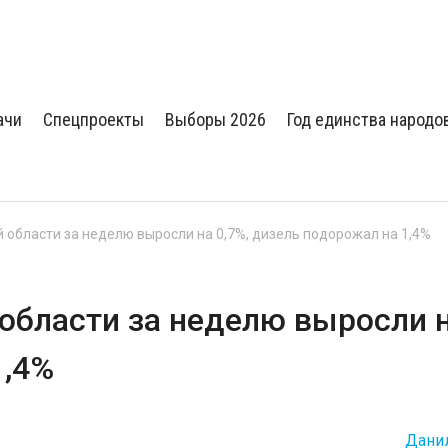
ачи
Спецпроекты
Выборы 2026
Год единства народо
 области за неделю выросли на 0,7%, дизель подорожал на 1,4%
 области за неделю выросли 
1,4%
Дани