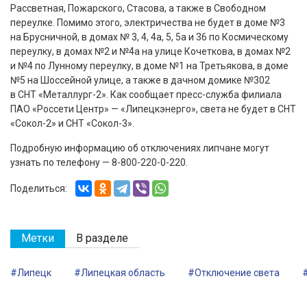
Рассветная, Пожарского, Стасова, а также в Свободном
переулке. Помимо этого, электричества не будет в доме №3
на Брусничной, в домах № 3, 4, 4а, 5, 5а и 36 по Космическому
переулку, в домах №2 и №4а на улице Кочеткова, в домах №2
и №4 по Лунному переулку, в доме №1 на Третьякова, в доме
№5 на Шоссейной улице, а также в дачном домике №302
в СНТ «Металлург-2». Как сообщает пресс-служба филиала
ПАО «Россети Центр» — «Липецкэнерго», света не будет в СНТ
«Сокол-2» и СНТ «Сокол-3».
Подробную информацию об отключениях липчане могут
узнать по телефону — 8-800-220-0-220.
Поделиться:
Метки
В разделе
#Липецк
#Липецкая область
#Отключение света