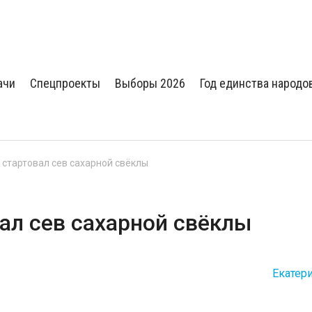
ачи
Спецпроекты
Выборы 2026
Год единства народо
 стартовал сев сахарной свёклы
ал сев сахарной свёклы
Екатер