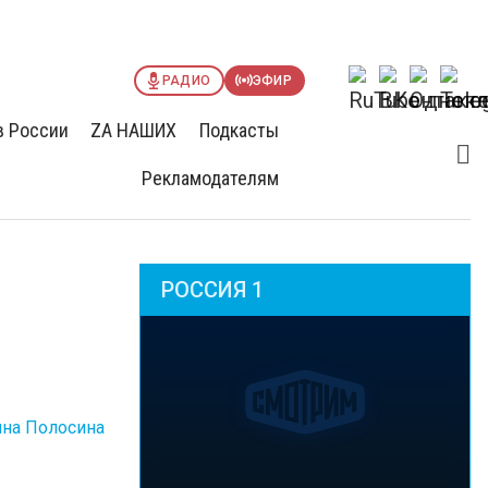
РАДИО
ЭФИР
в России
ZА НАШИХ
Подкасты
Рекламодателям
РОССИЯ 1
ина Полосина