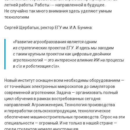
летней работы. Работы --- направленной в будущее.
Не случайно так много внимания здесь уделяют умным
технологиям
Сергей Щербатых, ректор ЕГУ им. И.А. Бунина:
«Развитие агрообразования является одним
из стратегических проектов ЕГУ. И здесь мы заходим
с таким крупным проектом как цифровые двойники
агротехнологий — это интересное влияние ИИ на процессы
в с\х и роботизация с\х».
Новый институт оснащен всем необходимы оборудованием —
от точнейших электронных микроскопов до симуляторов
современной агротехники. Задача — организовать полный
цикл обучения в рамках востребованных сегодня
направлений: Агроинженерия, Технология производства
и переработки сельскохозпродукции, технологическое
обеспечение машиностроительных производств. Спрос на эти
специальности — огромный. И не только в нашей стране —
среди студентов немало иностранцев.